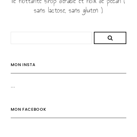
Ile flottante sirop d’érable et noix de pécan (
sans lactose, sans gluten )
MON INSTA
…
MON FACEBOOK