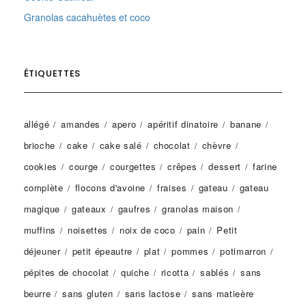
Granolas cacahuètes et coco
ÉTIQUETTES
allégé
amandes
apero
apéritif dinatoire
banane
brioche
cake
cake salé
chocolat
chèvre
cookies
courge
courgettes
crêpes
dessert
farine
complète
flocons d'avoine
fraises
gateau
gateau
magique
gateaux
gaufres
granolas maison
muffins
noisettes
noix de coco
pain
Petit
déjeuner
petit épeautre
plat
pommes
potimarron
pépites de chocolat
quiche
ricotta
sablés
sans
beurre
sans gluten
sans lactose
sans matieère